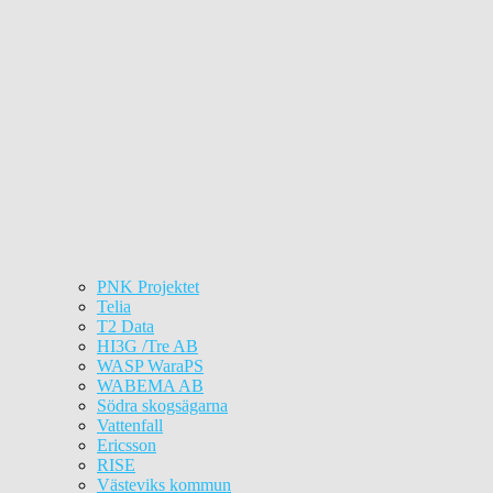
PNK Projektet
Telia
T2 Data
HI3G /Tre AB
WASP WaraPS
WABEMA AB
Södra skogsägarna
Vattenfall
Ericsson
RISE
Västeviks kommun