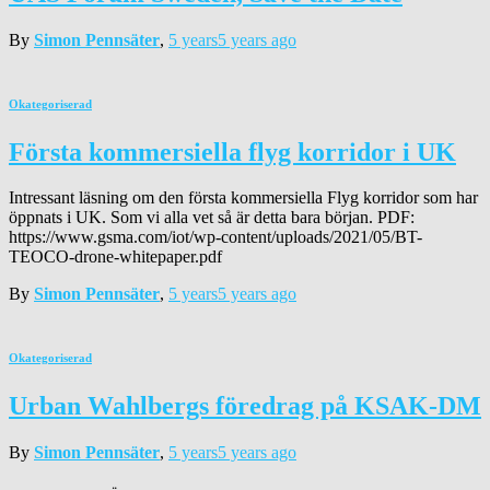
By
Simon Pennsäter
,
5 years
5 years
ago
Okategoriserad
Första kommersiella flyg korridor i UK
Intressant läsning om den första kommersiella Flyg korridor som har
öppnats i UK. Som vi alla vet så är detta bara början. PDF:
https://www.gsma.com/iot/wp-content/uploads/2021/05/BT-
TEOCO-drone-whitepaper.pdf
By
Simon Pennsäter
,
5 years
5 years
ago
Okategoriserad
Urban Wahlbergs föredrag på KSAK-DM
By
Simon Pennsäter
,
5 years
5 years
ago