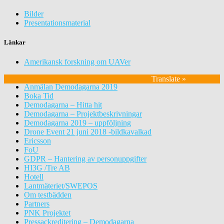
Bilder
Presentationsmaterial
Länkar
Amerikansk forskning om UAVer
Translate »
Anmälan Demodagarna 2019
Boka Tid
Demodagarna – Hitta hit
Demodagarna – Projektbeskrivningar
Demodagarna 2019 – uppföljning
Drone Event 21 juni 2018 -bildkavalkad
Ericsson
FoU
GDPR – Hantering av personuppgifter
HI3G /Tre AB
Hotell
Lantmäteriet/SWEPOS
Om testbädden
Partners
PNK Projektet
Pressackreditering – Demodagarna