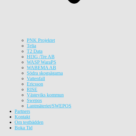
PNK Projektet
Telia
T2 Data
HI3G /Tre AB
WASP WaraPS
WABEMA AB
Södra skogsägarna
Vattenfall
Ericsson
RISE
Västeviks kommun
Swepos
Lantmäteriet/SWEPOS
Partners
Kontakt
Om testbädden
Boka Tid