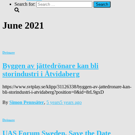
Search for:
June 2021
Drönare
Byggen av jättedrönare kan bli
storindustri i Åtvidaberg
https://www.svtplay.se/klipp/31126338/byggen-av-jattedronare-kan-
bli-storindustri-i-atvidaberg?position=0&id=8rL9gxD
By
Simon Pennsäter
,
5 years
5 years
ago
Drönare
UAS Forum Sweden, Save the Date